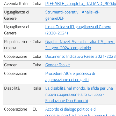
Avenida Italia
Cuba
PLEGABLE_completo_ITALIANO_300dp
Uguaglianza di
Strumenti-operativi_Analisi-di-
Genere
genereDEF
Uguaglianza di
Linee Guida sull'Uguaglianza di Genere
Genere
(2020-2024)
Riqualificazione
Cuba
Graphic-Novel-Avenida-Italia-ITA_-rev-
urbana
31-gen-2024-comprimido
Cooperazione
Cuba
Documento Indicativo Paese 2021-2023
Gender
Cuba
Gender Toolkit
Cooperazione
Procedure AICS e processo di
approvazione dei progetti
Disabilità
Italia
La disabilità nel mondo: le sfide per una
nuova cooperazione allo sviluppo -
Fondazione Don Gnocchi
Cooperazione
EU
Accordo di dialogo politico e di
cooperazione tra Unione Europea e Cuba