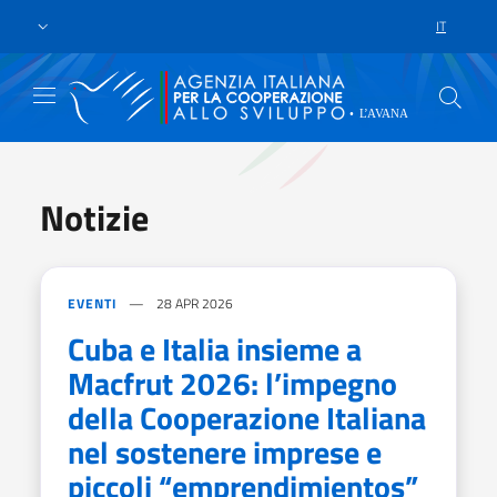
Skip to main content
Vai al footer
IT
LANGUAGE 
Notizie
EVENTI
28 APR 2026
Cuba e Italia insieme a
Macfrut 2026: l’impegno
della Cooperazione Italiana
nel sostenere imprese e
piccoli “emprendimientos”