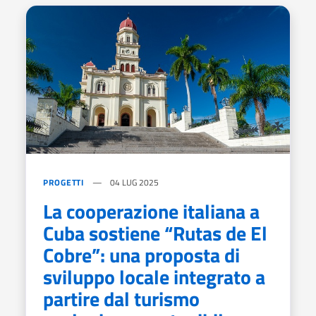
PROGETTI
04 LUG 2025
La cooperazione italiana a
Cuba sostiene “Rutas de El
Cobre”: una proposta di
sviluppo locale integrato a
partire dal turismo