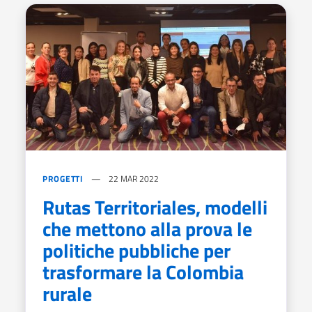
PROGETTI
22 MAR 2022
Rutas Territoriales, modelli
che mettono alla prova le
politiche pubbliche per
trasformare la Colombia
rurale