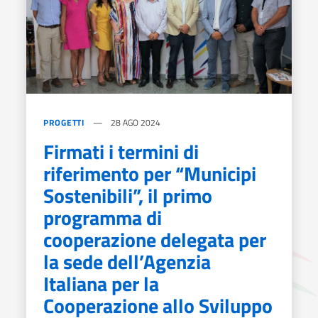
PROGETTI
28 AGO 2024
Firmati i termini di
riferimento per “Municipi
Sostenibili”, il primo
programma di
cooperazione delegata per
la sede dell’Agenzia
Italiana per la
Cooperazione allo Sviluppo