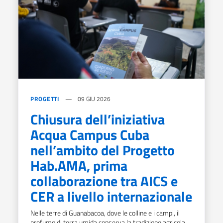
PROGETTI
09 GIU 2026
Chiusura dell’iniziativa
Acqua Campus Cuba
nell’ambito del Progetto
Hab.AMA, prima
collaborazione tra AICS e
CER a livello internazionale
Nelle terre di Guanabacoa, dove le colline e i campi, il
profumo di terra umida conserva la tradizione agricola,