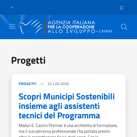
Skip to main content
Vai al footer
IT
LANGUAGE 
Progetti
PROGETTI
22 LUG 2026
Scopri Municipi Sostenibili
insieme agli assistenti
tecnici del Programma
Mailyn E. Castro Premier è una architetta di formazione,
ma il suo percorso professionale l’ha portata presto
oltre la progettazione fisica degli spazi. Con la