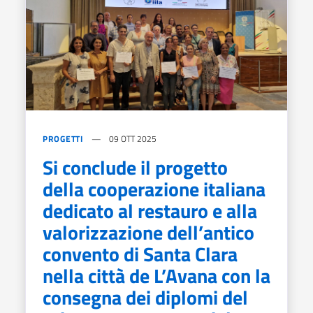
PROGETTI
09 OTT 2025
Si conclude il progetto
della cooperazione italiana
dedicato al restauro e alla
valorizzazione dell’antico
convento di Santa Clara
nella città de L’Avana con la
consegna dei diplomi del